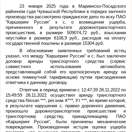
23 января 2025 года в Мариинско-Посадского
районном суде Чувашской Республики в порядке заочного
производства рассмотрено гражданское дело по иску ПАО
"Каршеринг Руссия" к
с.
о возмещении ущерба,
причиненного в результате дорожно­транспортного
происшествия, в размере 509074,72 руб., взыскании
неустойки в размере 6108,9 руб., расходов на оплату
государственной пошлины в размере 15304 руб.
В обоснование заявленных требований истец
указал, что между "Каршеринг Руссия" и
с.
был заключен
договор аренды транспортного средства (сервис
совместного использования автомобиля,
представляющий собой его краткосрочную аренду на
основе поминутной тарификации) путем присоединения
ответчика к данному договору.
Ответчик в период времени с 12:47:39 28.11.2022 по
15:49:59 28.11.2022 осуществил аренду транспортного
средства Nissan
***,
рег.знак
К***,
Ут ***,
во время которой,
в результате нарушения
с.
правил дорожного движения,
произошло дорожно­транспортное происшествие и
транспортному средству, принадлежащему ПАО
«Каршеринг Руссия", были причинены механические
повреждения. Произведенная истцом оценка ущерба