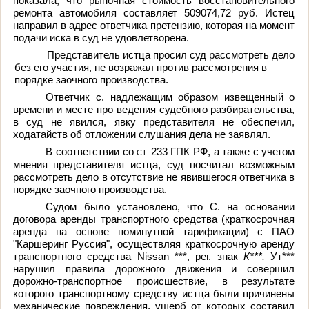
показала, что рыночная стоимость восстановительного
ремонта автомобиля составляет 509074,72 руб. Истец
направил в адрес ответчика претензию, которая на момент
подачи иска в суд не удовлетворена.
Представитель истца просил суд рассмотреть дело
без его участия, не возражал против рассмотрения в
порядке заочного производства.
Ответчик
с.
надлежащим образом извещенный о
времени и месте про ведения судебного разбирательства,
в суд не явился, явку представителя не обеспечил,
ходатайств об отложении слушания дела не заявлял.
В соответствии со
233 ГПК РФ, а также с учетом
СТ.
мнения представителя истца, суд посчитал возможным
рассмотреть дело в отсутствие не явившегося ответчика в
порядке заочного производства.
Судом было установлено, что С. на основании
договора аренды транспортного средства (краткосрочная
аренда на основе поминутной тарификации) с ПАО
"Каршеринг Руссия", осуществляя краткосрочную аренду
транспортного средства Nissan
***,
рег. знак
К***,
Ут***
нарушил правила дорожного движения и совершил
дорожно-транспортное происшествие, в результате
которого транспортному средству истца были причинены
механические повреждения, ущерб от которых составил