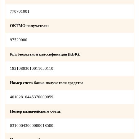
770701001
ОКТМО получателя:
97529000
Код бюджетной классификации (КБК):
18210803010011050110
Номер счета банка получателя средств:
40102810445370000059
Номер казначейского счета:
03100643000000018500