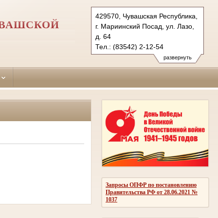
429570, Чувашская Республика,
УВАШСКОЙ
г. Мариинский Посад, ул. Лазо,
д. 64
Тел.: (83542) 2-12-54
mariinsko-posadsky.chv@sudrf.ru
развернуть
Запросы ОПФР по постановлению
Правительства РФ от 28.06.2021 №
1037